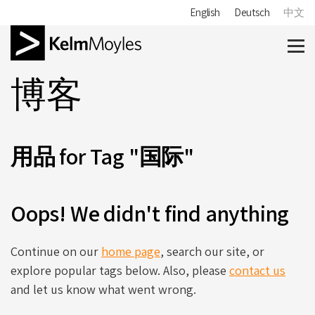
English
Deutsch
中文
博客
用品 for Tag "国际"
Oops! We didn't find anything
Continue on our
home page
, search our site, or
explore popular tags below. Also, please
contact us
and let us know what went wrong.