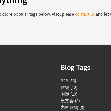
 explore popular tags below. Also, please
contact us
and let
Blog Tags
B2B (13)
营销 (12)
国际 (10)
展览会 (8)
内容营销 (8)