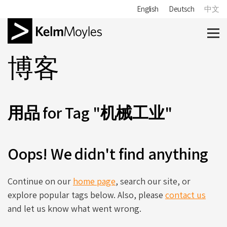
English
Deutsch
中文
博客
用品 for Tag "机械工业"
Oops! We didn't find anything
Continue on our
home page
, search our site, or
explore popular tags below. Also, please
contact us
and let us know what went wrong.