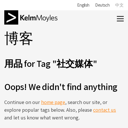
English
Deutsch
中文
博客
用品 for Tag "社交媒体"
Oops! We didn't find anything
Continue on our
home page
, search our site, or
explore popular tags below. Also, please
contact us
and let us know what went wrong.