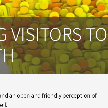
 VISITORS TO
TH
and an open and friendly perception of
elf.