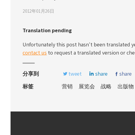
2012年01月26日
Translation pending
Unfortunately this post hasn't been translated yet
contact us
to request a translated version or che
分享到
tweet
share
share
标签
营销
展览会
战略
出版物