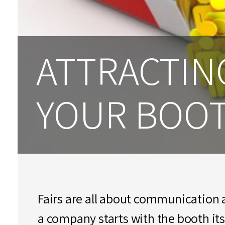
ATTRACTING
YOUR BOO
Fairs are all about communication 
a company starts with the booth its